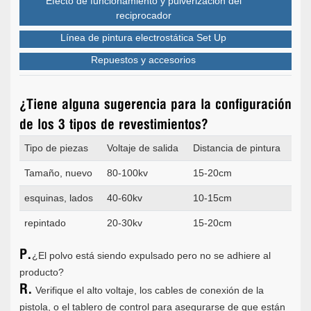
Efecto de funcionamiento y pulverización del
reciprocador
Línea de pintura electrostática Set Up
Repuestos y accesorios
¿Tiene alguna sugerencia para la configuración
de los 3 tipos de revestimientos?
Tipo de piezas
Voltaje de salida
Distancia de pintura
Tamaño, nuevo
80-100kv
15-20cm
esquinas, lados
40-60kv
10-15cm
repintado
20-30kv
15-20cm
P.
¿El polvo está siendo expulsado pero no se adhiere al
producto?
R.
Verifique el alto voltaje, los cables de conexión de la
pistola, o el tablero de control para asegurarse de que están